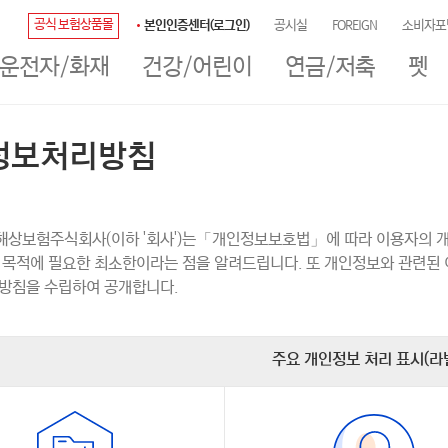
공식 보험상품몰
본인인증센터(로그인)
공시실
FOREIGN
소비자포
/운전자/화재
건강/어린이
연금/저축
펫
정보처리방침
 가입상담
#계약확인
#보험계약대출 신청
#장기보험료 납입
상보험주식회사(이하 '회사')는「개인정보보호법」에 따라 이용자의 개
 목적에 필요한 최소한이라는 점을 알려드립니다. 또 개인정보와 관련된 
방침을 수립하여 공개합니다.
주요 개인정보 처리 표시(라