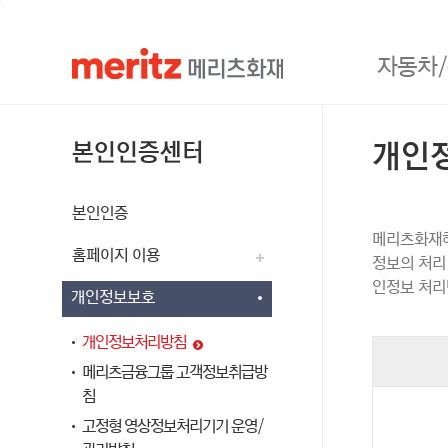
본문 바로가기
대메뉴 바로가기
하단 메뉴 바로가기
검
색
창
열
자동차
기
검
검
색
본인인증센터
개인
색
어
#신규 보험
본인인증
메리츠화재해
홈페이지 이용
정보의 처리
인정보 처리
개인정보보호
개인정보처리방침
메리츠금융그룹 고객정보취급방
침
고정형 영상정보처리기기 운영/