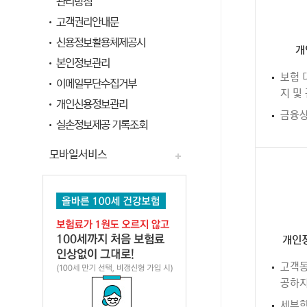
관리방침
고객권리안내문
신용정보활용체제공시
개
본인정보관리
보험 
이메일무단수집거부
지 및
개인신용정보관리
금융상
실손정보제공 기록조회
모바일서비스
개인정
고객동
공하지
세부항