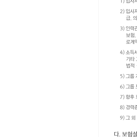
1) 입
2) 입사
급, 
3) 인력
보험,
로계약
4) 소
기타 
법적ㆍ
5) 그
6) 그
7) 향후
8) 경력
9) 그 
다. 보험