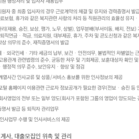
사지원 행정처리 및 입사자 채용업무
지원자 중 최종 입사자의 경우 근로계약의 체결 및 유지와 경력증명서 발급 
의료보험, 휴가와 같은 복지관련 사항의 처리 등 직원관리의 효율성 유지
관리(채용, 승진, 보상, 평가, 노무, 상벌), 업무분배(부서이동, 배치, 전보
 퇴직연금ㆍ적금, 의료지원, 대부제공, 휴가, 주차 및 콘도신청과 같은 
상 의무의 준수, 재직증명서의 발급
득세ㆍ외국인세ㆍ기타 세금의 납부, 보건ㆍ안전의무, 불법적인 차별없는 근
고용관계 관련법령의 준수, 균등한 처우 및 기회제공, 보훈대상자 확인 및
행정적 의무 준수, 보안유지ㆍ향상 및 점검
룹 계열사간 인사교류 및 상품/서비스 홍보를 위한 인사정보의 제공
룹 포털 홈페이지 이용관련 근로자 정보공개가 필요한 경우(전보ㆍ승진 등 
 회사영업의 전부 또는 일부 양도(회사가 포함된 그룹의 영업이 양도되는 경
증명서 발급 등 퇴직자 관리업무
외 인사업무 수행 및 인사서비스의 제공
설계사, 대출모집인 위촉 및 관리