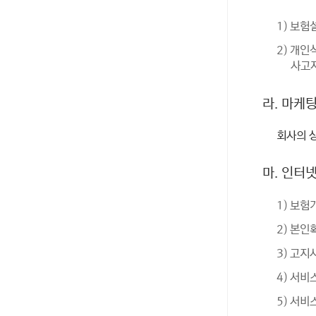
1) 보
2) 개
사고자
라. 마케
회사의 상
마. 인터
1) 보험
2) 본인
3) 고지
4) 서비
5) 서비