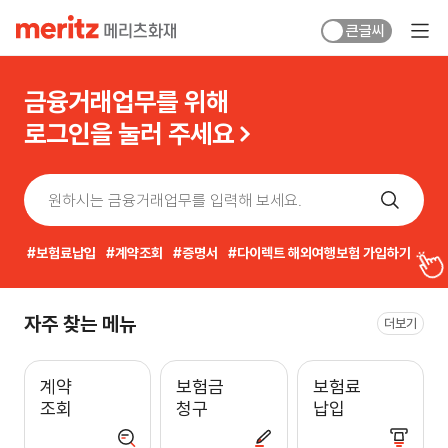
큰글씨
금융거래업무를 위해
로그인을 눌러 주세요
보험료납입
계약조회
증명서
다이렉트 해외여행보험 가입하기
자주 찾는 메뉴
더보기
계약
보험금
보험료
조회
청구
납입